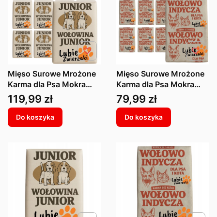
Mięso Surowe Mrożone
Mięso Surowe Mrożone
Karma dla Psa Mokra
Karma dla Psa Mokra
Wołowina Junior Białko
Wołowo Indycza
Cena
Cena
119,99 zł
79,99 zł
BARF 10kg
Witaminy BARF 10kg
Do koszyka
Do koszyka