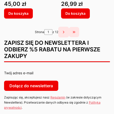
suszony przysmak - 5
przysmak - 5 sztuk
Cena
Cena
45,00 zł
26,99 zł
sztuk
Do koszyka
Do koszyka
Strona
z 12
Przejdź do ostatniej s
ZAPISZ SIĘ DO NEWSLETTERA I
ODBIERZ %5 RABATU NA PIERWSZE
ZAKUPY
Twój adres e-mail
Dołącz do newslettera
Zapisując się, akceptujesz nasz
Regulamin
(w zakresie dotyczącym
Newslettera). Przetwarzanie danych odbywa się zgodnie z
Polityką
prywatności
.