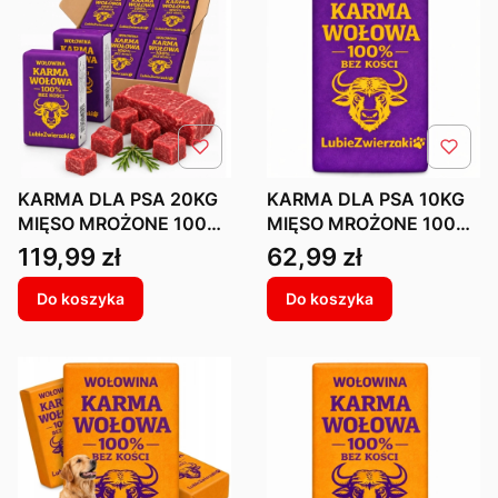
KARMA DLA PSA 20KG
KARMA DLA PSA 10KG
MIĘSO MROŻONE 100%
MIĘSO MROŻONE 100%
WOŁOWE DLA PSA
WOŁOWE DLA PSA
Cena
Cena
119,99 zł
62,99 zł
BARF KOSTKI BEZ KOŚCI
BARF KOSTKI BEZ KOŚCI
Do koszyka
Do koszyka