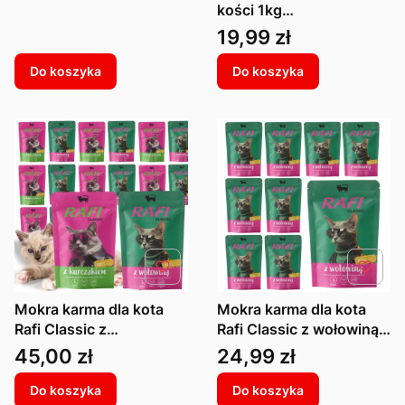
kości 1kg
wołowina/serca/marche
Cena
19,99 zł
wka
Do koszyka
Do koszyka
Mokra karma dla kota
Mokra karma dla kota
Rafi Classic z
Rafi Classic z wołowiną
kurczakiem wołowiną
dla kota saszetka 100 g
Cena
Cena
45,00 zł
24,99 zł
saszetka 100 g x 20
x 10
Do koszyka
Do koszyka