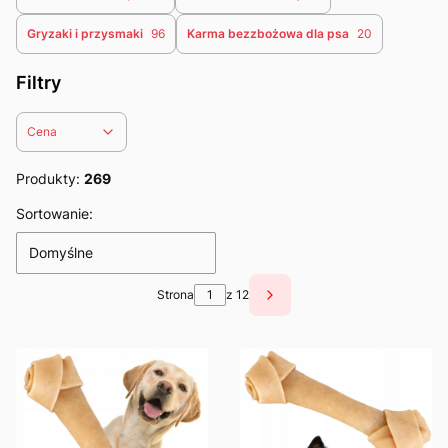
Gryzaki i przysmaki
96
Karma bezzbożowa dla psa
20
Filtry
Cena
Koniec filtrów
Produkty:
269
Lista produktów
Sortowanie:
Domyślne
Strona
z 12
Następne produkty