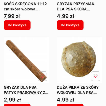
KOŚĆ SKRĘCONA 11-12
GRYZAK PRZYSMAK
cm skóra wołowa
DLA PSA SKÓRA
GRYZAK dla psa twarda
WOŁOWA PRASOWANA
Cena
Cena
7,99 zł
4,99 zł
skóra 10szt
WIĄZANA JADALNA
24CM 240G
Do koszyka
Do koszyka
GRYZAK DLA PSA
DUŻA PIŁKA ZE SKÓRY
PATYK PRASOWANY ZE
WOŁOWEJ DLA PSA
SKÓRY WOŁOWEJ 100%
6CM KULA GRYZAK
Cena
Cena
2,99 zł
4,99 zł
NATURALNY XLL 25CM
SMAKOŁYK PRZEKĄSKA