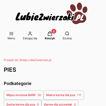
Produkty w koszyku: 0. Zobacz s
Otwórz wyszukiwarkę
Menu
Zaloguj się
Koszyk
Szukaj
Przejdź do:
Sklep LubieZwierzaki.pl
PIES
Podkategorie
Mięso mrożone BARF
56
Mokra karma dla psa
111
Sucha karma dla psa
6
Karma dla szczeniąt
8