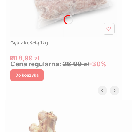
Gęś z kością 1kg
Cena promocyjna
18,99 zł
Cena regularna:
26,99 zł
-30%
Do koszyka