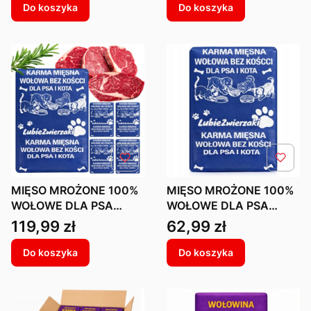
Do koszyka
Do koszyka
MIĘSO MROŻONE 100%
MIĘSO MROŻONE 100%
WOŁOWE DLA PSA
WOŁOWE DLA PSA
BARF KOSTKI KARMA
BARF KOSTKI KARMA
Cena
Cena
119,99 zł
62,99 zł
WOŁOWA BEZ KOŚCI
WOŁOWA BEZ KOŚCI
20KG
10KG
Do koszyka
Do koszyka