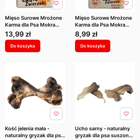
Mięso Surowe Mrożone
Mięso Surowe Mrożone
Karma dla Psa Mokra
Karma dla Psa Mokra
Wołowina Junior Białko
Wołowo Indycza
Cena
Cena
13,99 zł
8,99 zł
BARF 1kg
Witaminy BARF 1kg
Do koszyka
Do koszyka
Kość jelenia mała -
Ucho sarny - naturalny
naturalny gryzak dla psa
gryzak dla psa suszony