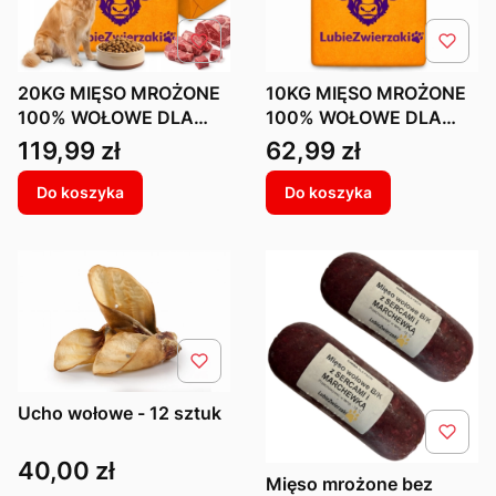
20KG MIĘSO MROŻONE
10KG MIĘSO MROŻONE
100% WOŁOWE DLA
100% WOŁOWE DLA
PSA BARF KOSTKI
PSA BARF KOSTKI
Cena
Cena
119,99 zł
62,99 zł
KARMA WOŁOWA BEZ
KARMA WOŁOWA BEZ
KOŚCI
KOŚCI
Do koszyka
Do koszyka
Ucho wołowe - 12 sztuk
Cena
40,00 zł
Mięso mrożone bez