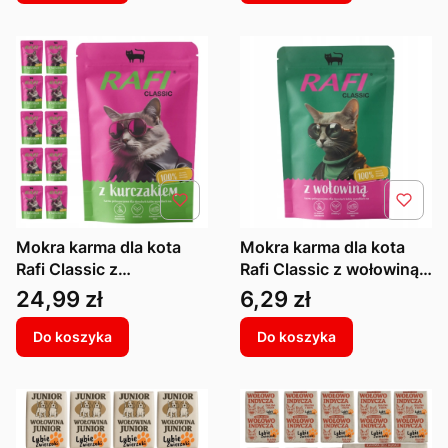
Mokra karma dla kota
Mokra karma dla kota
Rafi Classic z
Rafi Classic z wołowiną
kurczakiem dla kota
dla kota saszetka 100 g
Cena
Cena
24,99 zł
6,29 zł
saszetka 100 g x 10
Do koszyka
Do koszyka