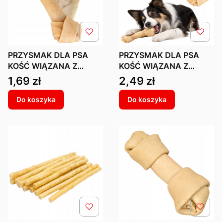
PRZYSMAK DLA PSA
PRZYSMAK DLA PSA
KOŚĆ WIĄZANA Z
KOŚĆ WIĄZANA Z
WOŁOWEJ SKÓRY DLA
WOŁOWEJ SKÓRY DLA
Cena
Cena
1,69 zł
2,49 zł
PSA 11 CM
PSA 17 CM
Do koszyka
Do koszyka