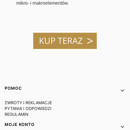
mikro- i makroelementów.
Linki w stopce
POMOC
ZWROTY I REKLAMACJE
PYTANIA I ODPOWIEDZI
REGULAMIN
MOJE KONTO