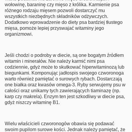
wołowinę, baraninę czy mięso z królika. Karmienie psa
różnego rodzaju mięsem pozwoli dostarczyć mu
wszystkich niezbędnych składników odżywczych.
Dodatkowo wprowadzenie do diety psa bardziej tłustego
mięsa, pomoże lepiej przyswajać witaminy jego
organizmowi.
Jeśli chodzi o podroby w diecie, są one bogatym źródłem
witamin i minerałów. Nie należy karmić nimi psa
codziennie, gdyż może to skutkować hiperwitaminozą lub
biegunkami. Komponując jadłospis swojego czworonoga
warto również pamiętać o surowych rybach. Dostarczają
one białka oraz kwasów omega-3. Ryby serwujemy psu w
całości oraz unikamy tych zawierających tiaminazę (np.
karp czy makrela). Enzym ten jest szkodliwy w diecie psa,
gdyż niszczy witaminę B1.
Wielu właścicieli czworonogów obawia się podawać
swoim pupilom surowe kości. Jednak należy pamiętać, że