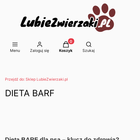
Produkty w koszyku: 0. Zobacz s
Otwórz wyszukiwarkę
Menu
Zaloguj się
Koszyk
Szukaj
Przejdź do:
Sklep LubieZwierzaki.pl
DIETA BARF
Dieta BARF dla psa – klucz do zdrowia?