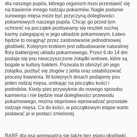
dla naszego pupila, którego organizm musi przestawić się
na trawienie innego rodzaju pokarmów. Nagłe podanie
surowego mięsa może być przyczyną dolegliwości
pokarmowych naszego pupila. Chcąc go przed tym
uchronić na początek pozbywamy się resztek suchej
karmy zalegającej w jego układzie pokarmowym. Łatwo
będzie to osiągnąć przez zastosowanie jednodniowej
głodówki. Kolejnym krokiem jest odbudowanie naturalnej
flory bakteryjnej układu pokarmowego. Przez 6 do 14 dni
podaje się psu nieoczyszczone żołądki wołowe, które są
bogate w kultury bakterii. Pozwala to obniżyć ph jego
żołądka, pozbyć się złogów z jelita oraz ustabilizować
procesy trawienia. W kolejnych dniach podajemy psu
jeden rodzaj mięsa, unikając na początku kości i
podrobów. Kiedy pies przywyknie do nowego sposobu
karmienia i nie będzie miał dolegliwości przewodu
pokarmowego, można stopniowo wprowadzać pozostałe
rodzaje mięsa. Co do kości, w początkowym etapie warto
podawać je w postaci zmielonej.
BARF dla psa wprowadza się także bez etapu głodówki.