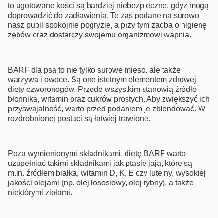
to ugotowane kości są bardziej niebezpieczne, gdyż mogą
doprowadzić do zadławienia. Te zaś podane na surowo
nasz pupil spokojnie pogryzie, a przy tym zadba o higienę
zębów oraz dostarczy swojemu organizmowi wapnia.
BARF dla psa to nie tylko surowe mięso, ale także
warzywa i owoce. Są one istotnym elementem zdrowej
diety czworonogów. Przede wszystkim stanowią źródło
błonnika, witamin oraz cukrów prostych. Aby zwiększyć ich
przyswajalność, warto przed podaniem je zblendować. W
rozdrobnionej postaci są łatwiej trawione.
Poza wymienionymi składnikami, dietę BARF warto
uzupełniać takimi składnikami jak ptasie jaja, które są
m.in. źródłem białka, witamin D, K, E czy luteiny, wysokiej
jakości olejami (np. olej łososiowy, olej rybny), a także
niektórymi ziołami.