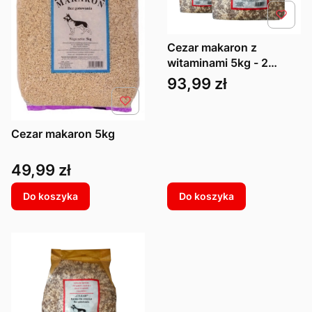
Cezar makaron z
witaminami 5kg - 2
sztuki
Cena
93,99 zł
Cezar makaron 5kg
Cena
49,99 zł
Do koszyka
Do koszyka