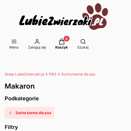
Produkty w koszyku: 0. Zobacz s
Otwórz wyszukiwarkę
Menu
Zaloguj się
Koszyk
Szukaj
Sklep LubieZwierzaki.pl
PIES
Sucha karma dla psa
Makaron
Podkategorie
Sucha karma dla psa
Filtry