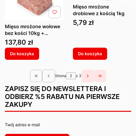
Mięso mrożone
drobiowe z kością 1kg
Cena
5,79 zł
Mięso mrożone wołowe
bez kości 10kg +
drobiowe z kością 10kg
Cena
137,80 zł
Do koszyka
Do koszyka
Strona
z 3
Wróć do pierwszej strony z produktami
Przejdź do ostatn
ZAPISZ SIĘ DO NEWSLETTERA I
ODBIERZ %5 RABATU NA PIERWSZE
ZAKUPY
Twój adres e-mail