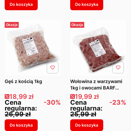
Do koszyka
Do koszyka
Okazja
Okazja
Gęś z kością 1kg
Wołowina z warzywami
1kg i owocami BARF
Premium
Cena promocyjna
Cena promocyjna
18,99 zł
19,99 zł
Cena
-30%
Cena
-23%
regularna:
regularna:
26,99 zł
25,99 zł
Do koszyka
Do koszyka