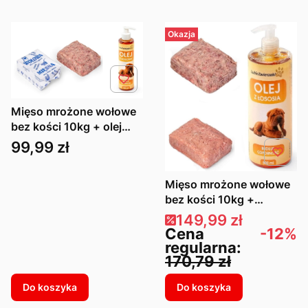
Okazja
Mięso mrożone wołowe
bez kości 10kg + olej
łososiowy 250ml
Cena
99,99 zł
Mięso mrożone wołowe
bez kości 10kg +
drobiowe z kością 10kg
Cena promocyjna
149,99 zł
+ olej łososiowy 500ml
Cena
-12%
regularna:
170,79 zł
Do koszyka
Do koszyka