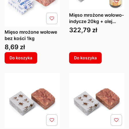
Mięso mrożone wołowo-
indycze 20kg + olej
rybny 1L
Cena
322,79 zł
Mięso mrożone wołowe
bez kości 1kg
Cena
8,69 zł
Do koszyka
Do koszyka