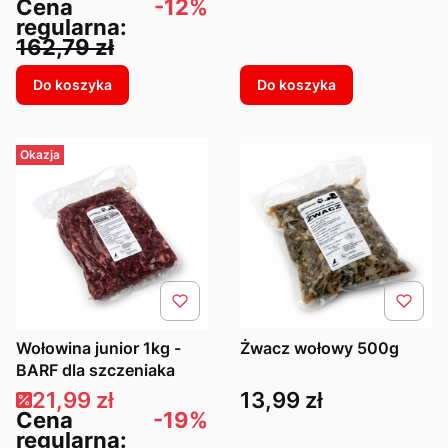
+ olej łososiowy 250ml
Cena
-12%
regularna:
162,79 zł
Do koszyka
Do koszyka
Okazja
Wołowina junior 1kg -
Żwacz wołowy 500g
BARF dla szczeniaka
Cena promocyjna
Cena
21,99 zł
13,99 zł
Cena
-19%
regularna: