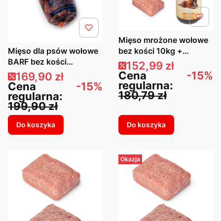
Mięso mrożone wołowe
Mięso dla psów wołowe
bez kości 10kg +
BARF bez kości
drobiowe z kością 10kg
Cena promocyjna
152,99 zł
Wołowina grubo mielona
+ olej rybny 1L
Cena
-15%
Cena promocyjna
169,90 zł
10kg
regularna:
Cena
-15%
180,79 zł
regularna:
199,90 zł
Do koszyka
Do koszyka
Okazja