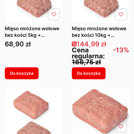
Mięso mrożone wołowe
Mięso mrożone wołowe
bez kości 5kg +
bez kości 10kg +
drobiowe z kością 5kg
drobiowe z kością 15kg
Cena
Cena promocyjna
68,90 zł
144,99 zł
Cena
-13%
regularna:
166,75 zł
Do koszyka
Do koszyka