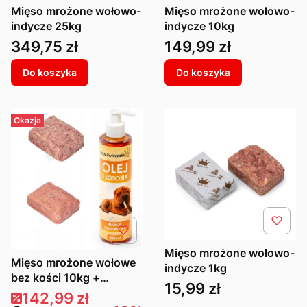
Mięso mrożone wołowo-
Mięso mrożone wołowo-
indycze 25kg
indycze 10kg
Cena
Cena
349,75 zł
149,99 zł
Do koszyka
Do koszyka
Okazja
Mięso mrożone wołowo-
Mięso mrożone wołowe
indycze 1kg
bez kości 10kg +
Cena
15,99 zł
drobiowe z kością 10kg
Cena promocyjna
142,99 zł