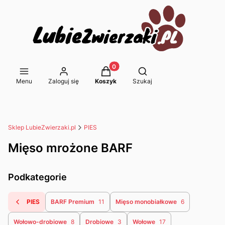
Produkty w koszyku: 0. Zobacz s
Otwórz wyszukiwarkę
Menu
Zaloguj się
Koszyk
Szukaj
Sklep LubieZwierzaki.pl
PIES
Mięso mrożone BARF
Podkategorie
PIES
BARF Premium
11
Mięso monobiałkowe
6
Wołowo-drobiowe
8
Drobiowe
3
Wołowe
17