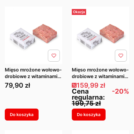
Okazja
Mięso mrożone wołowo-
Mięso mrożone wołowo-
drobiowe z witaminami
drobiowe z witaminami
10kg
25kg
Cena
Cena promocyjna
79,90 zł
159,99 zł
Cena
-20%
regularna:
199,75 zł
Do koszyka
Do koszyka