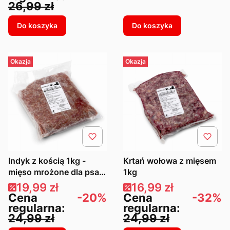
26,99 zł
Do koszyka
Do koszyka
Okazja
Okazja
Indyk z kością 1kg -
Krtań wołowa z mięsem
mięso mrożone dla psa
1kg
BARF
Cena promocyjna
Cena promocyjna
19,99 zł
16,99 zł
Cena
-20%
Cena
-32%
regularna:
regularna:
24,99 zł
24,99 zł