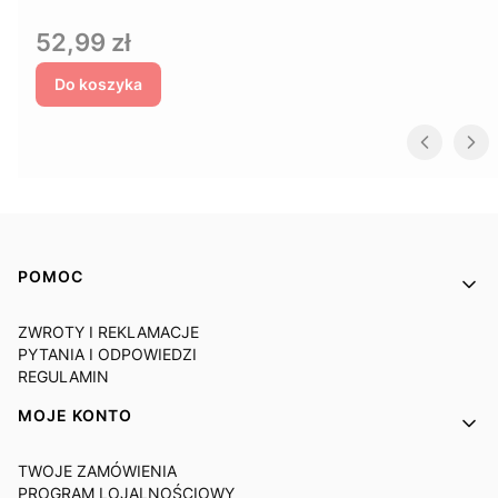
Cena
52,99 zł
Do koszyka
Linki w stopce
POMOC
ZWROTY I REKLAMACJE
PYTANIA I ODPOWIEDZI
REGULAMIN
MOJE KONTO
TWOJE ZAMÓWIENIA
PROGRAM LOJALNOŚCIOWY