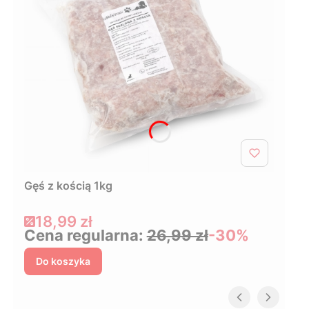
Gęś z kością 1kg
Cena promocyjna
18,99 zł
Cena regularna:
26,99 zł
-30%
Do koszyka