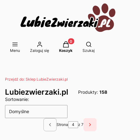
Produkty w koszyku: 0. Zobacz s
Otwórz wyszukiwarkę
Menu
Zaloguj się
Koszyk
Szukaj
Przejdź do:
Sklep LubieZwierzaki.pl
Lubiezwierzaki.pl
Produkty:
158
Lista produktów
Sortowanie:
Domyślne
Strona
z 7
Poprzednie produkty
Następne produkty