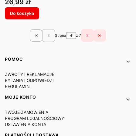
Cena
26,99 zł
Do koszyka
Strona
z 7
Wróć do pierwszej strony z produktami
Przejdź do ostatn
Linki w stopce
POMOC
ZWROTY I REKLAMACJE
PYTANIA I ODPOWIEDZI
REGULAMIN
MOJE KONTO
TWOJE ZAMÓWIENIA
PROGRAM LOJALNOŚCIOWY
USTAWIENIA KONTA
PŁATNOŚCI I DOSTAWA