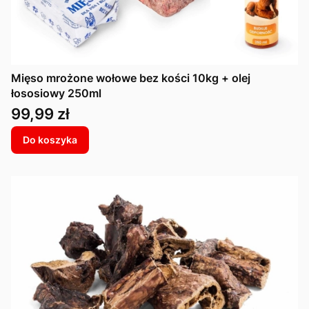
Mięso mrożone wołowe bez kości 10kg + olej
łososiowy 250ml
Cena
99,99 zł
Do koszyka