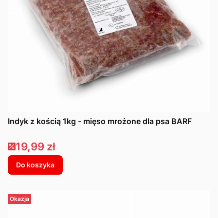
Indyk z kością 1kg - mięso mrożone dla psa BARF
Cena promocyjna
19,99 zł
Do koszyka
Okazja