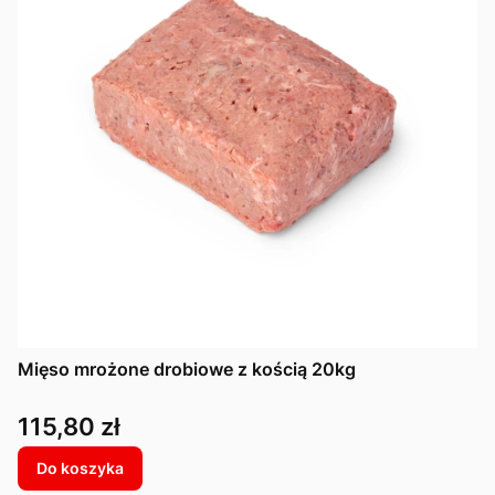
Mięso mrożone drobiowe z kością 20kg
Cena
115,80 zł
Do koszyka