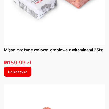
Mięso mrożone wołowo-drobiowe z witaminami 25kg
Cena promocyjna
159,99 zł
Do koszyka