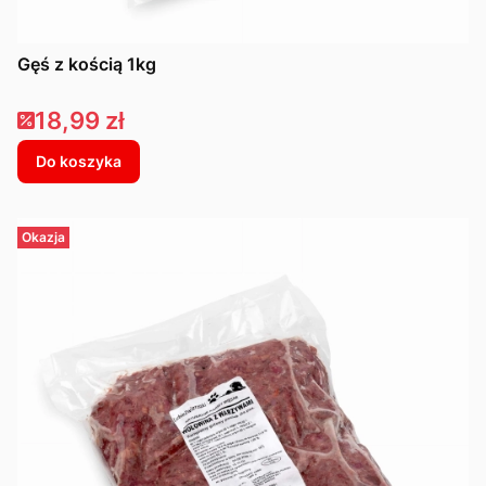
Gęś z kością 1kg
Cena promocyjna
18,99 zł
Do koszyka
Okazja