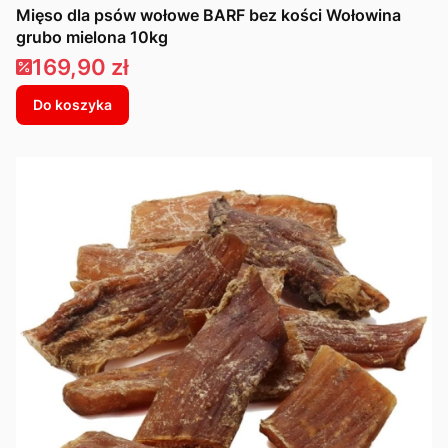
Mięso dla psów wołowe BARF bez kości Wołowina
grubo mielona 10kg
Cena promocyjna
169,90 zł
Do koszyka