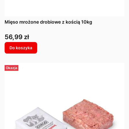
Mięso mrożone drobiowe z kością 10kg
Cena
56,99 zł
Do koszyka
Okazja