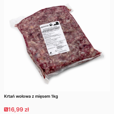
Krtań wołowa z mięsem 1kg
Cena promocyjna
16,99 zł