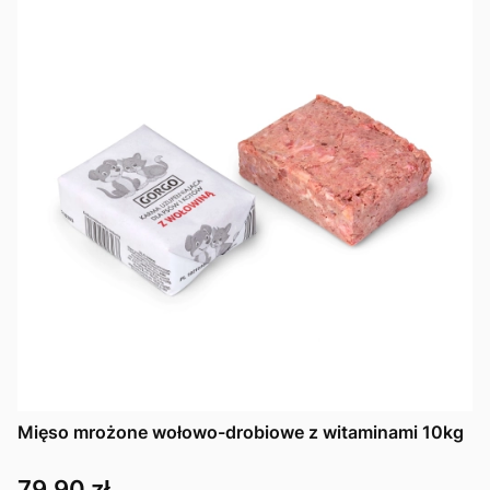
Mięso mrożone wołowo-drobiowe z witaminami 10kg
Cena
79,90 zł