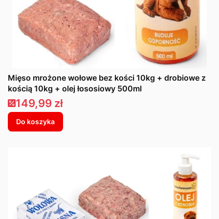
Mięso mrożone wołowe bez kości 10kg + drobiowe z
kością 10kg + olej łososiowy 500ml
Cena promocyjna
149,99 zł
Do koszyka