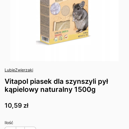
LubieZwierzaki
Vitapol piasek dla szynszyli pył
kąpielowy naturalny 1500g
Cena
10,59 zł
Ilość