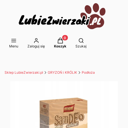
Produkty w koszyku: 0. Zobacz s
Otwórz wyszukiwarkę
Menu
Zaloguj się
Koszyk
Szukaj
Sklep LubieZwierzaki.pl
GRYZOŃ i KRÓLIK
Podłoża