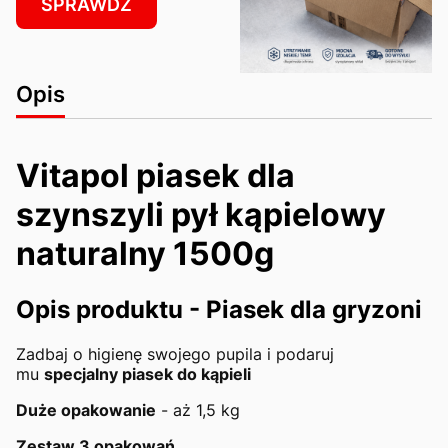
SPRAWDŹ
Opis
Vitapol piasek dla
szynszyli pył kąpielowy
naturalny 1500g
Opis produktu - Piasek dla gryzoni
Zadbaj o higienę swojego pupila i podaruj
mu
specjalny piasek do kąpieli
Duże opakowanie
- aż 1,5 kg
Zestaw 3 opakowań