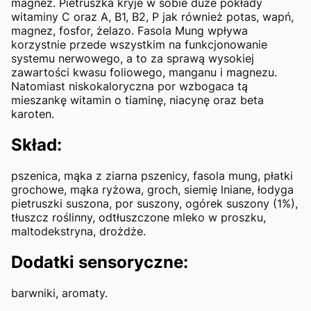
magnez. Pietruszka kryje w sobie duże pokłady
witaminy C oraz A, B1, B2, P jak również potas, wapń,
magnez, fosfor, żelazo. Fasola Mung wpływa
korzystnie przede wszystkim na funkcjonowanie
systemu nerwowego, a to za sprawą wysokiej
zawartości kwasu foliowego, manganu i magnezu.
Natomiast niskokaloryczna por wzbogaca tą
mieszankę witamin o tiaminę, niacynę oraz beta
karoten.
Skład:
pszenica, mąka z ziarna pszenicy, fasola mung, płatki
grochowe, mąka ryżowa, groch, siemię lniane, łodyga
pietruszki suszona, por suszony, ogórek suszony (1%),
tłuszcz roślinny, odtłuszczone mleko w proszku,
maltodekstryna, drożdże.
Dodatki sensoryczne:
barwniki, aromaty.