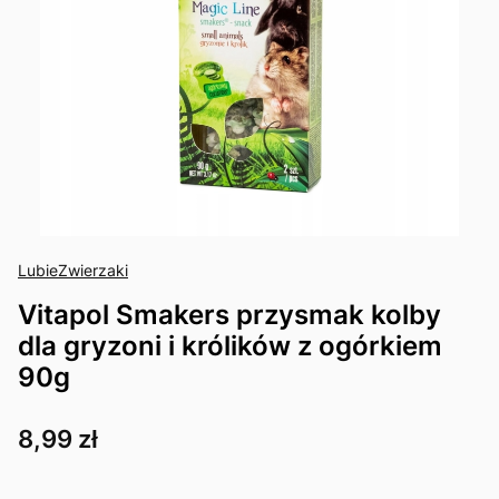
LubieZwierzaki
Vitapol Smakers przysmak kolby
dla gryzoni i królików z ogórkiem
90g
Cena
8,99 zł