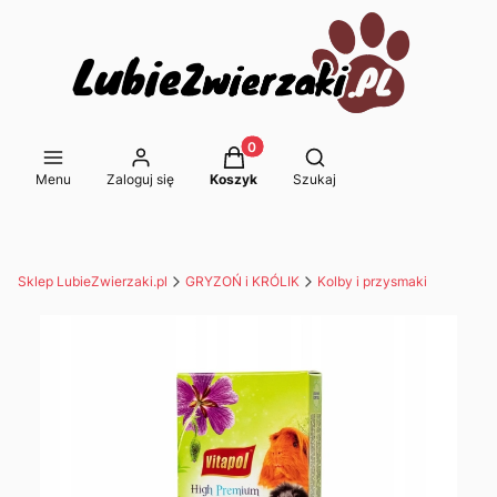
Produkty w koszyku: 0. Zobacz s
Otwórz wyszukiwarkę
Menu
Zaloguj się
Koszyk
Szukaj
Sklep LubieZwierzaki.pl
GRYZOŃ i KRÓLIK
Kolby i przysmaki