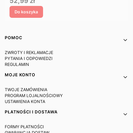
Cena
52,99 zł
Do koszyka
Linki w stopce
POMOC
ZWROTY I REKLAMACJE
PYTANIA I ODPOWIEDZI
REGULAMIN
MOJE KONTO
TWOJE ZAMÓWIENIA
PROGRAM LOJALNOŚCIOWY
USTAWIENIA KONTA
PŁATNOŚCI I DOSTAWA
FORMY PŁATNOŚCI
GWARANCJA DOSTAW