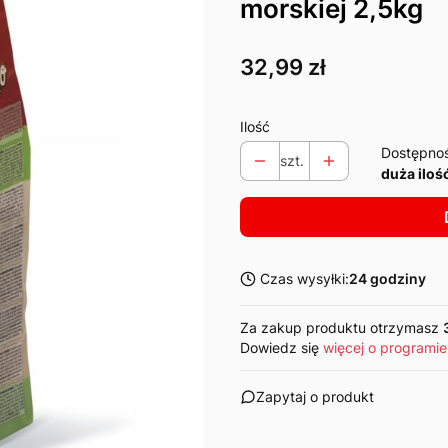
morskiej 2,5kg
Cena
32,99 zł
Ilość
Dostępno
szt.
duża iloś
Czas wysyłki:
24 godziny
Za zakup produktu otrzymasz
Dowiedz się
więcej o programie
Zapytaj o produkt