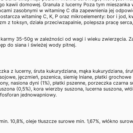
o kawii domowej. Granula z lucerny Poza tym mieszank
wocami zasobnymi w witaminę C dla zapewnienia jej odpowie
starcza witaminę C, K, P oraz mikroelementy: bor i jod, k
zm z toksyn, działa przeciwzapalnie, polepsza pracę serca
army 35-50g w zależności od wagi i wieku zwierzęcia. Z
p do siana i świeżej wody pitnej.
ka z lucerny, śruta kukurydziana, mąka kukurydziana, śru
sojowe, jęczmień, pszenica, siemię lniane, płatki grochow
ny, nasiona dyni (1%), płatki pszenne, porzeczka czarna su
suszona (0,5%), kora wierzby suszona, lucerna suszona, wł
 fosforan jednowapniowy.
 min. 10,8%, oleje tłuszcze surowe min. 1,67%, włókno sur