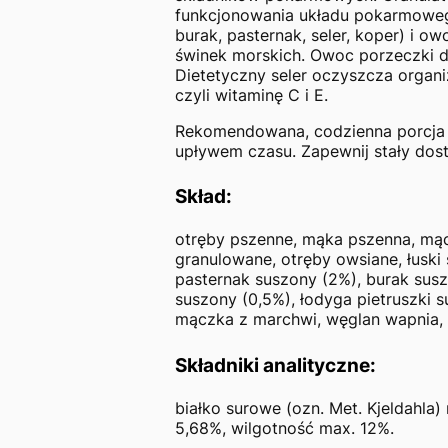
funkcjonowania układu pokarmoweg
burak, pasternak, seler, koper) i o
świnek morskich. Owoc porzeczki do
Dietetyczny seler oczyszcza organi
czyli witaminę C i E.
Rekomendowana, codzienna porcja k
upływem czasu. Zapewnij stały dostę
Skład:
otręby pszenne, mąka pszenna, mącz
granulowane, otręby owsiane, łuski 
pasternak suszony (2%), burak suszo
suszony (0,5%), łodyga pietruszki 
mączka z marchwi, węglan wapnia,
Składniki analityczne:
białko surowe (ozn. Met. Kjeldahla)
5,68%, wilgotność max. 12%.