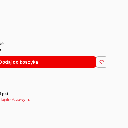
ść:
ć
Dodaj do koszyka
3 pkt
.
 lojalnościowym.