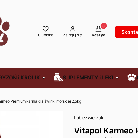
Produkty w koszyku
Skontak
Ulubione
Zaloguj się
Koszyk
RYZOŃ i KRÓLIK
SUPLEMENTY i LEKI
armeo Premium karma dla świnki morskiej 2,5kg
LubieZwierzaki
Vitapol Karmeo 