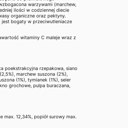
a wzbogacona warzywami (marchew,
dniej ilości w codziennej diecie
wasy organiczne oraz pektyny.
, jest bogaty w przeciwutleniacze
awartość witaminy C maleje wraz z
ta poekstrakcyjna rzepakowa, siano
e (2,5%), marchew suszona (2%),
szona (1%), tymianek (1%), seler
ókno grochowe, pulpa buraczana,
owe max. 12,34%, popiół surowy max.