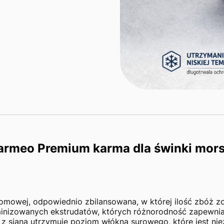
armeo Premium karma dla świnki mors
mowej, odpowiednio zbilansowana, w której ilość zbóż zo
minizowanych ekstrudatów, których różnorodność zapewnia
z siana utrzymuje poziom włókna surowego, które jest n