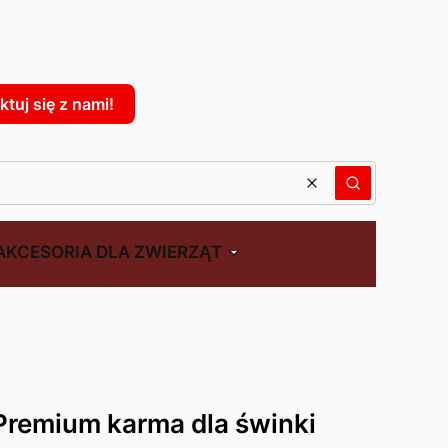
: 0. Zobacz szczegóły
tuj się z nami!
Wyczyść
Szukaj
AKCESORIA DLA ZWIERZĄT
Premium karma dla świnki