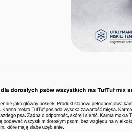
dla dorosłych psów wszystkich ras TufTuf mix s
nie jako główny posiłek. Produkt stanowi pełnoporcjową karm
 Karma mokra TufTuf posiada wysoką zawartość mięsa. Karma j
ażdego psa. Zadba o odporność, skórę i sierść. Karma mokra T
 ją podawać wszystkim dorosłym psom, bez względu na wielkoś
, które mają słabe uzębienie.