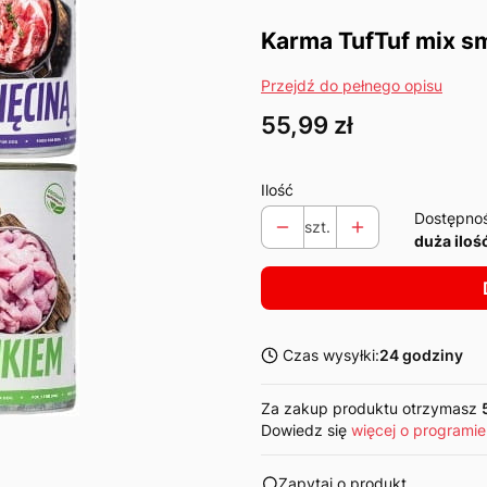
Karma TufTuf mix s
Przejdź do pełnego opisu
Cena
55,99 zł
Ilość
Dostępno
szt.
duża iloś
Czas wysyłki:
24 godziny
Za zakup produktu otrzymasz
Dowiedz się
więcej o programie
Zapytaj o produkt