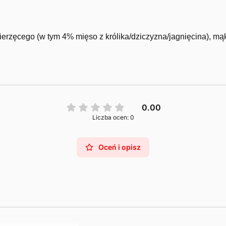
rzęcego (w tym 4% mięso z królika/dziczyzna/jagnięcina), mąka
0.00
Liczba ocen: 0
Oceń i opisz