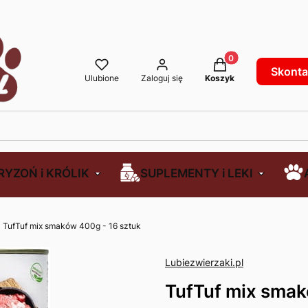
Produkty w koszyku
Skontak
Ulubione
Zaloguj się
Koszyk
RYZOŃ i KRÓLIK
SUPLEMENTY i LEKI
TufTuf mix smaków 400g - 16 sztuk
Lubiezwierzaki.pl
TufTuf mix smak