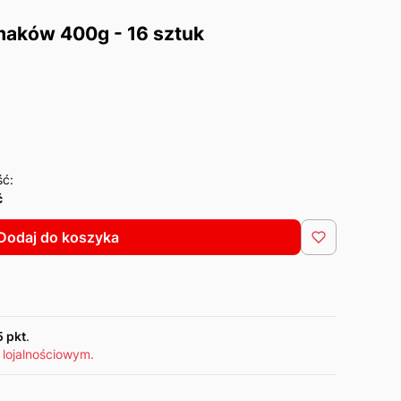
maków 400g - 16 sztuk
ść:
ć
Dodaj do koszyka
5 pkt
.
 lojalnościowym.