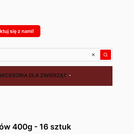
: 0. Zobacz szczegóły
tuj się z nami!
Wyczyść
Szukaj
AKCESORIA DLA ZWIERZĄT
ów 400g - 16 sztuk