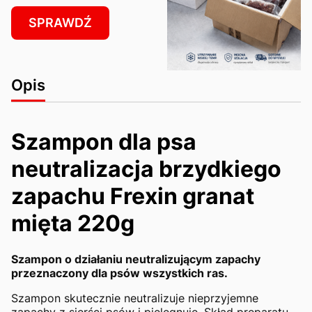
SPRAWDŹ
Opis
Szampon dla psa
neutralizacja brzydkiego
zapachu Frexin granat
mięta 220g
Szampon o działaniu neutralizującym zapachy
przeznaczony dla psów wszystkich ras.
Szampon skutecznie neutralizuje nieprzyjemne
zapachy z sierści psów i pielęgnuje. Skład preparatu