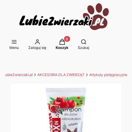
Produkty w koszyku: 0. Zobacz s
Otwórz wyszukiwarkę
Menu
Zaloguj się
Koszyk
Szukaj
p LubieZwierzaki.pl
AKCESORIA DLA ZWIERZĄT
Artykuły pielęgnacyjne