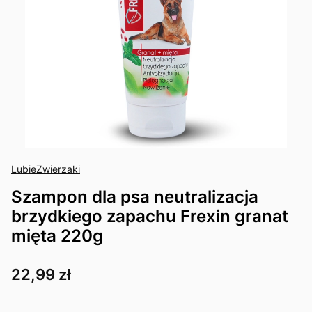
LubieZwierzaki
Szampon dla psa neutralizacja
brzydkiego zapachu Frexin granat
mięta 220g
Cena
22,99 zł