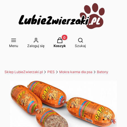
Produkty w koszyku: 0. Zobacz s
Otwórz wyszukiwarkę
Menu
Zaloguj się
Koszyk
Szukaj
Sklep LubieZwierzaki.pl
PIES
Mokra karma dla psa
Batony