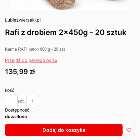
Lubiezwierzaki.pl
Rafi z drobiem 2x450g - 20 sztuk
Karma RAFI baton 900 g - 20 szt
Przejdź do pełnego opisu
Cena
135,99 zł
Ilość
szt.
Dostępność:
duża ilość
Dodaj do koszyka