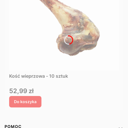
Kość wieprzowa - 10 sztuk
Cena
52,99 zł
Do koszyka
Linki w stopce
POMOC