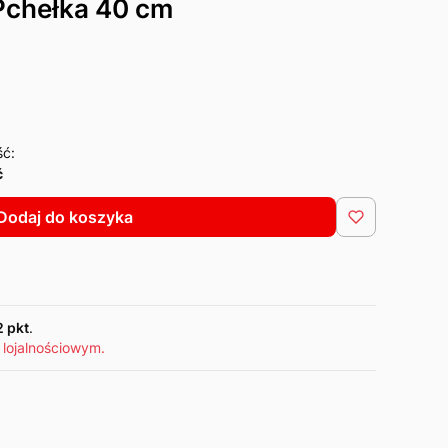
chełka 40 cm
ść:
ć
Dodaj do koszyka
2 pkt
.
 lojalnościowym.