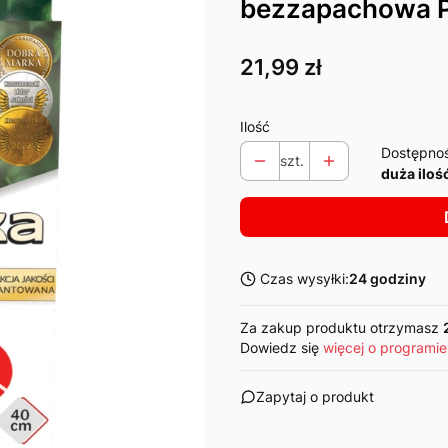
bezzapachowa P
Cena
21,99 zł
Ilość
Dostępno
szt.
duża iloś
Czas wysyłki:
24 godziny
Za zakup produktu otrzymasz
Dowiedz się
więcej o programie
Zapytaj o produkt