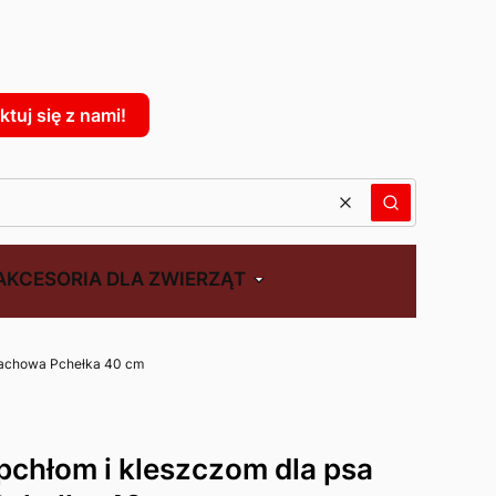
: 0. Zobacz szczegóły
tuj się z nami!
Wyczyść
Szukaj
AKCESORIA DLA ZWIERZĄT
pachowa Pchełka 40 cm
pchłom i kleszczom dla psa