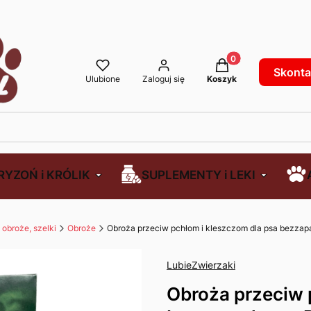
Produkty w koszyku
Skontak
Ulubione
Zaloguj się
Koszyk
RYZOŃ i KRÓLIK
SUPLEMENTY i LEKI
obroże, szelki
Obroże
Obroża przeciw pchłom i kleszczom dla psa bezza
LubieZwierzaki
Obroża przeciw 