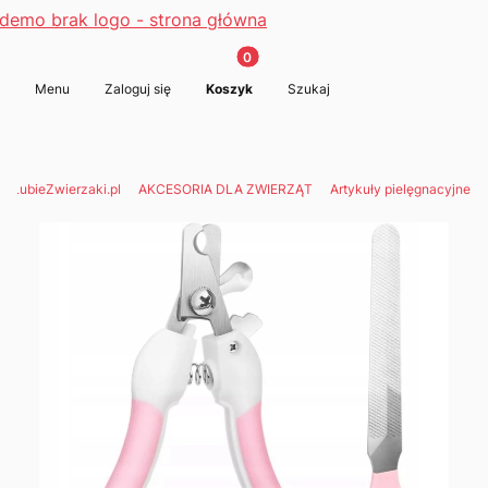
Produkty w koszyku: 0. Zobacz s
Otwórz wyszukiwarkę
Menu
Zaloguj się
Koszyk
Szukaj
p LubieZwierzaki.pl
AKCESORIA DLA ZWIERZĄT
Artykuły pielęgnacyjne