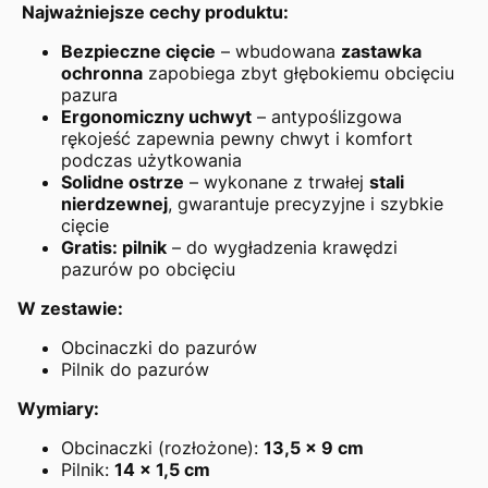
Najważniejsze cechy produktu:
Bezpieczne cięcie
– wbudowana
zastawka
ochronna
zapobiega zbyt głębokiemu obcięciu
pazura
Ergonomiczny uchwyt
– antypoślizgowa
rękojeść zapewnia pewny chwyt i komfort
podczas użytkowania
Solidne ostrze
– wykonane z trwałej
stali
nierdzewnej
, gwarantuje precyzyjne i szybkie
cięcie
Gratis: pilnik
– do wygładzenia krawędzi
pazurów po obcięciu
W zestawie:
Obcinaczki do pazurów
Pilnik do pazurów
Wymiary:
Obcinaczki (rozłożone):
13,5 x 9 cm
Pilnik:
14 x 1,5 cm