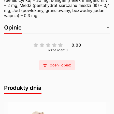
(tlenek cynku) – 30 mg, Mangan (tlenek manganu (II))
– 2 mg, Miedź (pentahydrat siarczanu miedzi (II)) – 0,4
mg, Jod (powlekany, granulowany, bezwodny jodan
wapnia) – 0,3 mg.
Opinie
0.00
Liczba ocen: 0
Oceń i opisz
Produkty dnia