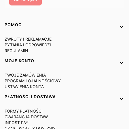
Linki w stopce
POMOC
ZWROTY I REKLAMACJE
PYTANIA I ODPOWIEDZI
REGULAMIN
MOJE KONTO
TWOJE ZAMÓWIENIA
PROGRAM LOJALNOŚCIOWY
USTAWIENIA KONTA
PŁATNOŚCI I DOSTAWA
FORMY PŁATNOŚCI
GWARANCJA DOSTAW
INPOST PAY
CZAS I KOSZTY DOSTAWY