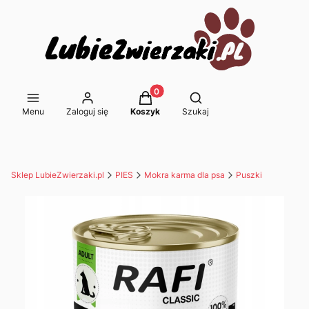
Produkty w koszyku: 0. Zobacz s
Otwórz wyszukiwarkę
Menu
Zaloguj się
Koszyk
Szukaj
Sklep LubieZwierzaki.pl
PIES
Mokra karma dla psa
Puszki