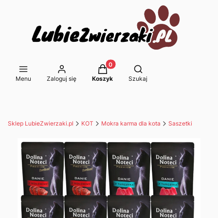
Produkty w koszyku: 0. Zobacz s
Otwórz wyszukiwarkę
Menu
Zaloguj się
Koszyk
Szukaj
Sklep LubieZwierzaki.pl
KOT
Mokra karma dla kota
Saszetki