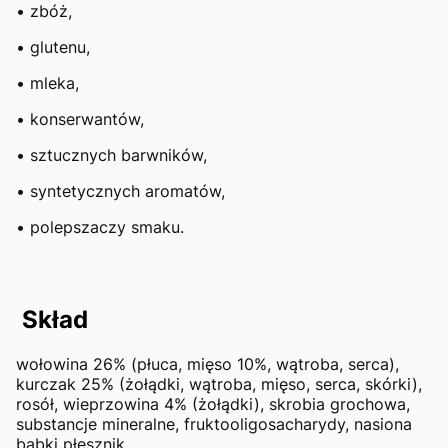
• zbóż,
• glutenu,
• mleka,
• konserwantów,
• sztucznych barwników,
• syntetycznych aromatów,
• polepszaczy smaku.
Skład
wołowina 26% (płuca, mięso 10%, wątroba, serca),
kurczak 25% (żołądki, wątroba, mięso, serca, skórki),
rosół, wieprzowina 4% (żołądki), skrobia grochowa,
substancje mineralne, fruktooligosacharydy, nasiona
babki płesznik.