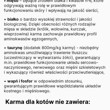
• mięso
– będące źródłem białka i kwasów n-6, które
odgrywają ważną rolę w prawidłowym
funkcjonowaniu skóry i wpływają na jakość sierści,
•
białko
o bardzo wysokiej strawności i jakości
biologicznej. Dzięki obecności różnych rodzajów
mięsa w składzie (królik, wołowina, kurczak,
wieprzowina) karma zachowuje prawidłowy profil
aminokwasów egzogennych,
•
taurynę
(dodatek 800mg/kg karmy) - niezbędny
aminokwas umożliwiający trawienie tłuszczu
(uczestniczący w wytwarzaniu żółci), gwarantujący
m.in. prawidłowe funkcjonowanie układu sercowo-
naczyniowego, nerwowego oraz mięśni szkieletowych
i wykazujący również właściwości przeciwutleniające,
•
wapń i fosfor
w odpowiednim stosunku,
gwarantującym prawidłowe współdziałanie układów
kostnego i mięśniowego.
Karma dla kotów nie zawiera: