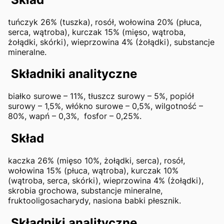
tuńczyk 26% (tuszka), rosół, wołowina 20% (płuca,
serca, wątroba), kurczak 15% (mięso, wątroba,
żołądki, skórki), wieprzowina 4% (żołądki), substancje
mineralne.
Składniki analityczne
białko surowe – 11%, tłuszcz surowy – 5%, popiół
surowy – 1,5%, włókno surowe – 0,5%, wilgotność –
80%, wapń – 0,3%, fosfor – 0,25%.
Skład
kaczka 26% (mięso 10%, żołądki, serca), rosół,
wołowina 15% (płuca, wątroba), kurczak 10%
(wątroba, serca, skórki), wieprzowina 4% (żołądki),
skrobia grochowa, substancje mineralne,
fruktooligosacharydy, nasiona babki płesznik.
Składniki analityczne