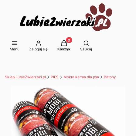
Produkty w koszyku: 0. Zobacz s
Otwórz wyszukiwarkę
Menu
Zaloguj się
Koszyk
Szukaj
Sklep LubieZwierzaki.pl
PIES
Mokra karma dla psa
Batony