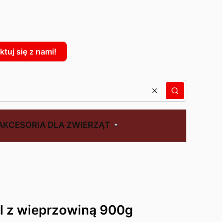
: 0. Zobacz szczegóły
tuj się z nami!
Wyczyść
Szukaj
AKCESORIA DLA ZWIERZĄT
l z wieprzowiną 900g