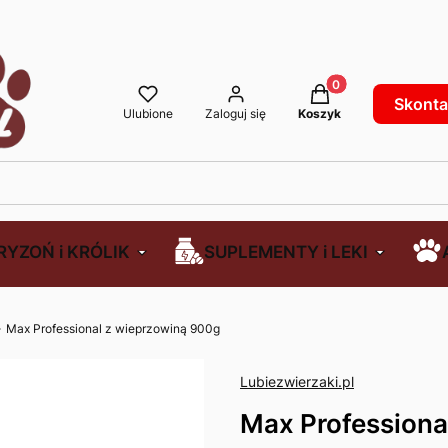
Produkty w koszyku
Skontak
Ulubione
Zaloguj się
Koszyk
RYZOŃ i KRÓLIK
SUPLEMENTY i LEKI
Max Professional z wieprzowiną 900g
Lubiezwierzaki.pl
Max Professiona