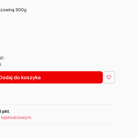
przowiną 900g
ść:
ć
Dodaj do koszyka
0 pkt
.
 lojalnościowym.