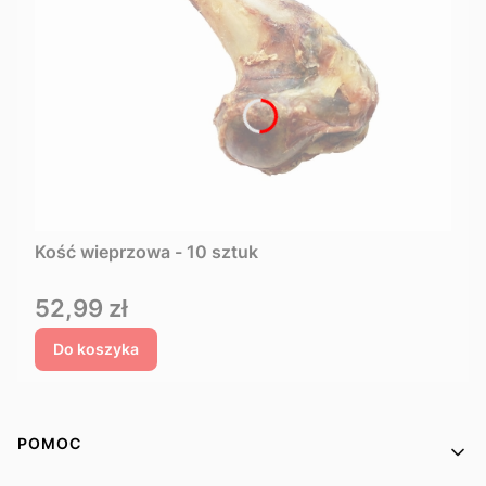
Kość wieprzowa - 10 sztuk
Cena
52,99 zł
Do koszyka
Linki w stopce
POMOC