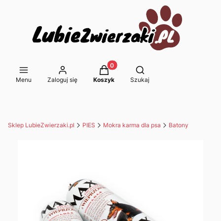
Produkty w koszyku: 0. Zobacz s
Otwórz wyszukiwarkę
Menu
Zaloguj się
Koszyk
Szukaj
Sklep LubieZwierzaki.pl
PIES
Mokra karma dla psa
Batony