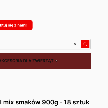
: 0. Zobacz szczegóły
tuj się z nami!
Wyczyść
Szukaj
AKCESORIA DLA ZWIERZĄT
l mix smaków 900g - 18 sztuk