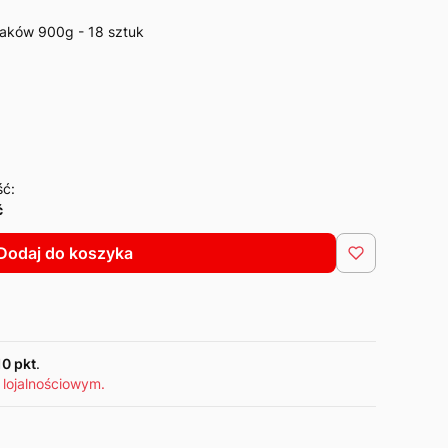
maków 900g - 18 sztuk
ść:
ć
Dodaj do koszyka
10 pkt
.
 lojalnościowym.