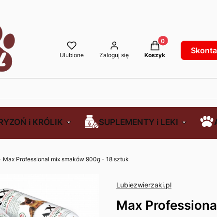
Produkty w koszyku
Skontak
Ulubione
Zaloguj się
Koszyk
RYZOŃ i KRÓLIK
SUPLEMENTY i LEKI
Max Professional mix smaków 900g - 18 sztuk
Lubiezwierzaki.pl
Max Professiona