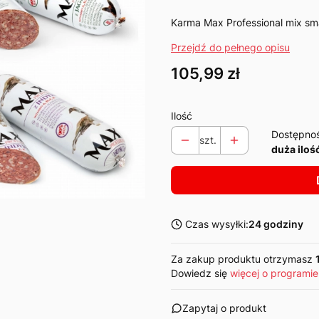
Karma Max Professional mix s
Przejdź do pełnego opisu
Cena
105,99 zł
Ilość
Dostępno
szt.
duża iloś
Czas wysyłki:
24 godziny
Za zakup produktu otrzymasz
Dowiedz się
więcej o programie
Zapytaj o produkt