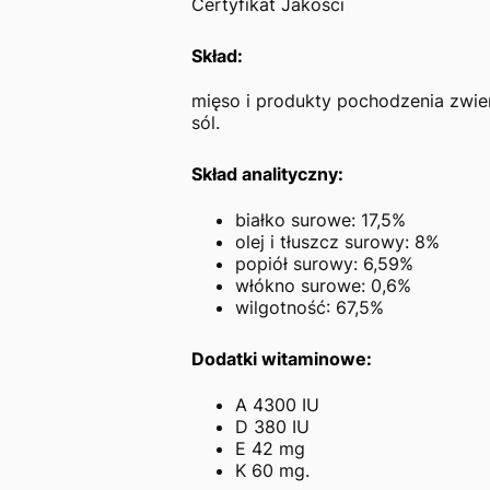
Certyfikat Jakości
Skład:
mięso i produkty pochodzenia zwie
sól.
Skład analityczny:
białko surowe: 17,5%
olej i tłuszcz surowy: 8%
popiół surowy: 6,59%
włókno surowe: 0,6%
wilgotność: 67,5%
Dodatki witaminowe:
A 4300 IU
D 380 IU
E 42 mg
K 60 mg.