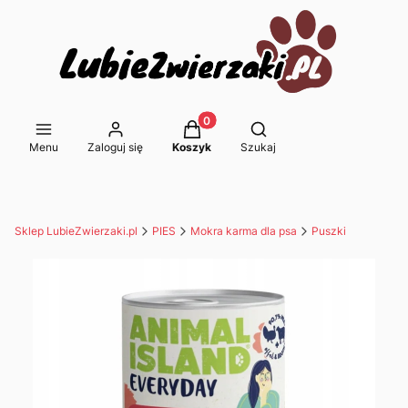
Produkty w koszyku: 0. Zobacz s
Otwórz wyszukiwarkę
Menu
Zaloguj się
Koszyk
Szukaj
Sklep LubieZwierzaki.pl
PIES
Mokra karma dla psa
Puszki