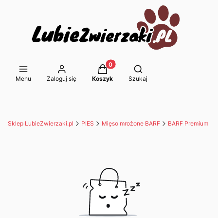
Produkty w koszyku: 0. Zobacz s
Otwórz wyszukiwarkę
Menu
Zaloguj się
Koszyk
Szukaj
Sklep LubieZwierzaki.pl
PIES
Mięso mrożone BARF
BARF Premium