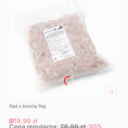
Gęś z kością 1kg
Cena promocyjna
18,99 zł
Cena regularna:
26,99 zł
-30%