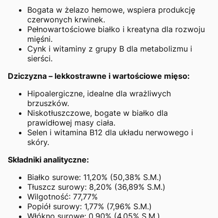
Bogata w żelazo hemowe, wspiera produkcję
czerwonych krwinek.
Pełnowartościowe białko i kreatyna dla rozwoju
mięśni.
Cynk i witaminy z grupy B dla metabolizmu i
sierści.
Dziczyzna – lekkostrawne i wartościowe mięso:
Hipoalergiczne, idealne dla wrażliwych
brzuszków.
Niskotłuszczowe, bogate w białko dla
prawidłowej masy ciała.
Selen i witamina B12 dla układu nerwowego i
skóry.
Składniki analityczne:
Białko surowe: 11,20% (50,38% S.M.)
Tłuszcz surowy: 8,20% (36,89% S.M.)
Wilgotność: 77,77%
Popiół surowy: 1,77% (7,96% S.M.)
Włókno surowe: 0,90% (4,05% S.M.)