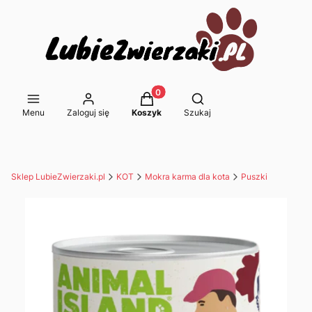
Produkty w koszyku: 0. Zobacz s
Otwórz wyszukiwarkę
Menu
Zaloguj się
Koszyk
Szukaj
Sklep LubieZwierzaki.pl
KOT
Mokra karma dla kota
Puszki