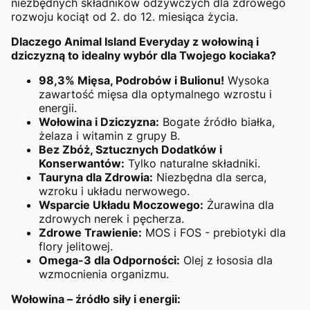
niezbędnych składników odżywczych dla zdrowego
rozwoju kociąt od 2. do 12. miesiąca życia.
Dlaczego Animal Island Everyday z wołowiną i
dziczyzną to idealny wybór dla Twojego kociaka?
98,3% Mięsa, Podrobów i Bulionu!
Wysoka
zawartość mięsa dla optymalnego wzrostu i
energii.
Wołowina i Dziczyzna:
Bogate źródło białka,
żelaza i witamin z grupy B.
Bez Zbóż, Sztucznych Dodatków i
Konserwantów:
Tylko naturalne składniki.
Tauryna dla Zdrowia:
Niezbędna dla serca,
wzroku i układu nerwowego.
Wsparcie Układu Moczowego:
Żurawina dla
zdrowych nerek i pęcherza.
Zdrowe Trawienie:
MOS i FOS - prebiotyki dla
flory jelitowej.
Omega-3 dla Odporności:
Olej z łososia dla
wzmocnienia organizmu.
Wołowina – źródło siły i energii: