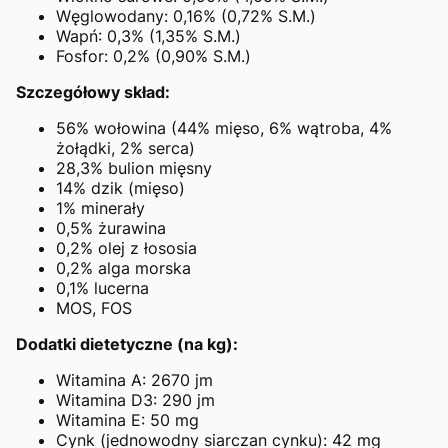
Węglowodany: 0,16% (0,72% S.M.)
Wapń: 0,3% (1,35% S.M.)
Fosfor: 0,2% (0,90% S.M.)
Szczegółowy skład:
56% wołowina (44% mięso, 6% wątroba, 4%
żołądki, 2% serca)
28,3% bulion mięsny
14% dzik (mięso)
1% minerały
0,5% żurawina
0,2% olej z łososia
0,2% alga morska
0,1% lucerna
MOS, FOS
Dodatki dietetyczne (na kg):
Witamina A: 2670 jm
Witamina D3: 290 jm
Witamina E: 50 mg
Cynk (jednowodny siarczan cynku): 42 mg