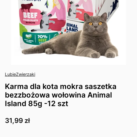
LubieZwierzaki
Karma dla kota mokra saszetka
bezzbożowa wołowina Animal
Island 85g -12 szt
Cena
31,99 zł