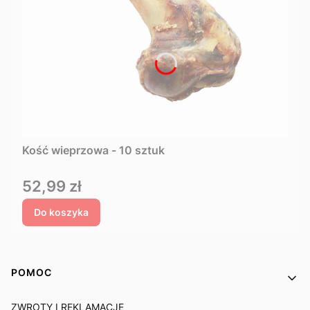
Kość wieprzowa - 10 sztuk
Cena
52,99 zł
Do koszyka
Linki w stopce
POMOC
ZWROTY I REKLAMACJE