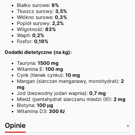
Białko surowe:
9%
Tłuszcz surowy:
3,5%
Włókno surowe:
0,3%
Popiół surowy:
2,2%
Wilgotność:
83%
Wapń:
0,2%
Fosfor:
0,19%
Dodatki dietetyczne (na kg):
Tauryna:
1500 mg
Witamina E:
100 mg
Cynk (tlenek cynku):
10 mg
Mangan (siarczan manganawy, monohydrat):
2
mg
Jod (bezwodny jodan wapnia):
0,7 mg
Miedź (pentahydrat siarczanu miedzi (II)):
2 mg
Biotyna:
100 μg
Witamina D3:
300 IU
Opinie