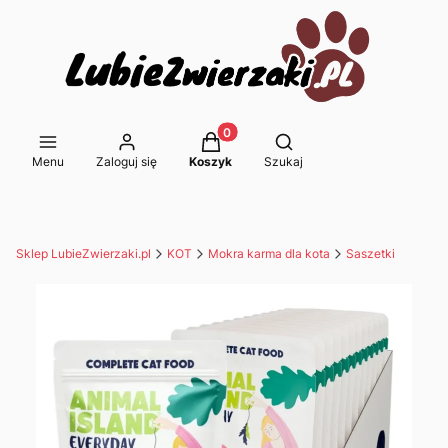
Produkty w koszyku: 0. Zobacz s
Otwórz wyszukiwarkę
Menu
Zaloguj się
Koszyk
Szukaj
Sklep LubieZwierzaki.pl
KOT
Mokra karma dla kota
Saszetki