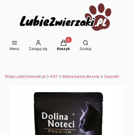
Produkty w koszyku: 0. Zobacz s
Otwórz wyszukiwarkę
Menu
Zaloguj się
Koszyk
Szukaj
Sklep LubieZwierzaki.pl
KOT
Mokra karma dla kota
Saszetki