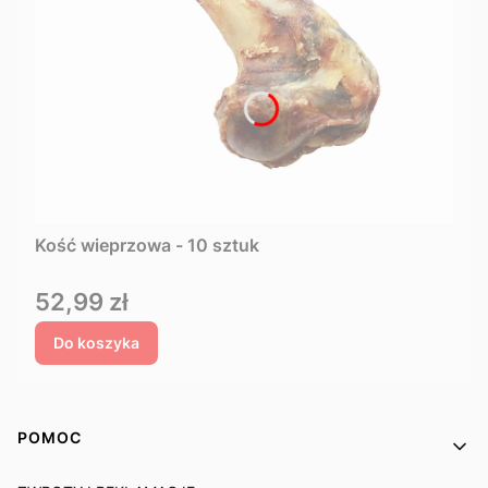
Kość wieprzowa - 10 sztuk
Cena
52,99 zł
Do koszyka
Linki w stopce
POMOC