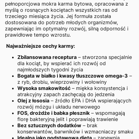
pełnoporcjowa mokra karma bytowa, opracowana z
myślą o rosnących kociętach wszystkich ras od
trzeciego miesiąca życia. Jej formuła została
dostosowana do potrzeb młodych organizmów,
zapewniając im optymalny rozwój, silną odporność i
prawidłowe tempo wzrostu.
Najważniejsze cechy karmy:
Zbilansowana receptura
– stworzona specjalnie
dla kociąt, by wspierać ich rozwój od
najmłodszych tygodni życia
Bogata w białko i kwasy tłuszczowe omega-3
–
z ryb, drobiu, wieprzowiny i wołowiny
Wysoka smakowitość
– miękka konsystencja i
atrakcyjny zapach zachęcają do jedzenia
Olej z łososia
– źródło EPA i DHA wspierających
rozwój mózgu i układu nerwowego
FOS, drożdże i babka płesznik
– wspomagają
florę bakteryjną jelit i poprawiają trawienie
Bez sztucznych dodatków
– brak
konserwantów, barwników i wzmacniaczy smaku
Idealna jako podstawowa dieta
– zapewnia