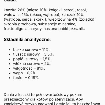
kaczka 26% (mięso 10%, żołądki, serca), rosół,
wołowina 15% (płuca, wątroba), kurczak 10%
(wątroba, serca, skórki), wieprzowina 4% (żołądki),
skrobia grochowa, substancje mineralne,
fruktooligosacharydy, nasiona babki płesznik.
Składniki analityczne:
białko surowe – 11%,
tłuszcz surowy – 3,5%,
popiół surowy – 1,5%,
włókno surowe – 2%,
wilgotność – 81%,
wapń – 0,2%,
fosfor – 0,18%.
Danie z kaczki to pełnowartościowy pokarm
przeznaczony dla kotów po sterylizacji. Aby
zmniejszyć ryzyko nadwagi i otyłości, ta bezzbożowa