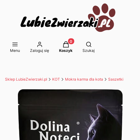
Produkty w koszyku: 0. Zobacz s
Otwórz wyszukiwarkę
Menu
Zaloguj się
Koszyk
Szukaj
Sklep LubieZwierzaki.pl
KOT
Mokra karma dla kota
Saszetki