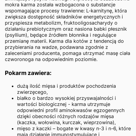
mokra karma została wzbogacona o substancje
wspomagające procesy trawienne: L-karnitynę, która
zwiększa dostępność składników energetycznych i
przyspiesza metabolizm, fruktooligosacharydy o
działaniu prebiotycznym oraz nasiona babki płesznik
(psyllium), będące źródłem błonnika i regulujące
przemianę materii. Karma dla kotów z tendencją do
przybierania na wadze, podawana zgodnie z
zaleceniami producenta, pomaga utrzymać masę ciała
czworonoga na odpowiednim poziomie.
Pokarm zawiera:
dużą ilość mięsa i produktów pochodzenia
zwierzęcego,
białko o bardzo wysokiej przyswajalności i
wartości biologicznej - karma utrzymuje
odpowiedni profil aminokwasów egzogennych
dzięki obecności różnych rodzajów mięsa
(kaczka, wołowina, kurczak, wieprzowina),
mięso z kaczki – bogate w kwasy n-3 i n-6, które
mają działanie immunostymulujące i