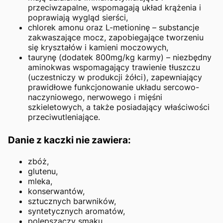
przeciwzapalne, wspomagają układ krążenia i
poprawiają wygląd sierści,
chlorek amonu oraz L-metioninę – substancje
zakwaszające mocz, zapobiegające tworzeniu
się kryształów i kamieni moczowych,
taurynę (dodatek 800mg/kg karmy) – niezbędny
aminokwas wspomagający trawienie tłuszczu
(uczestniczy w produkcji żółci), zapewniający
prawidłowe funkcjonowanie układu sercowo-
naczyniowego, nerwowego i mięśni
szkieletowych, a także posiadający właściwości
przeciwutleniające.
Danie z kaczki nie zawiera:
zbóż,
glutenu,
mleka,
konserwantów,
sztucznych barwników,
syntetycznych aromatów,
polepszaczy smaku.