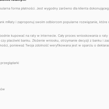
pularna forma płatności. Jest wygodny zarówno dla klienta dokonująceg
ank mRaty i zaproponuj swoim odbiorcom popularne rozwiązanie, które 
bodnie kupować na raty w internecie. Cały proces wnioskowania o raty 
zy placówki banku. Złożenie wniosku, otrzymanie decyzji z banku i 
ci, ponieważ Twoja zdolność weryfikowana jest w oparciu o deklarac
 przeglądarki
mów