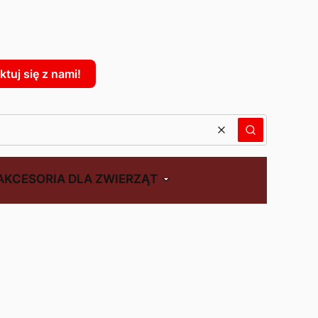
: 0. Zobacz szczegóły
tuj się z nami!
Wyczyść
Szukaj
AKCESORIA DLA ZWIERZĄT