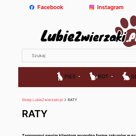
Facebook
Instagram
PIES
KOT
G
Sklep LubieZwierzaki.pl
RATY
RATY
Zaproponuj swoim klientom wygodną formę zakupów w sy