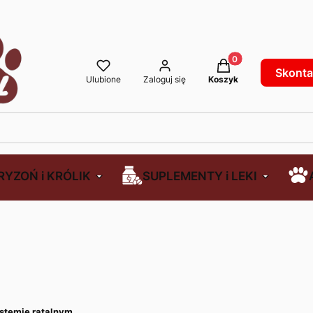
Produkty w koszyku
Skontak
Ulubione
Zaloguj się
Koszyk
RYZOŃ i KRÓLIK
SUPLEMENTY i LEKI
stemie ratalnym.