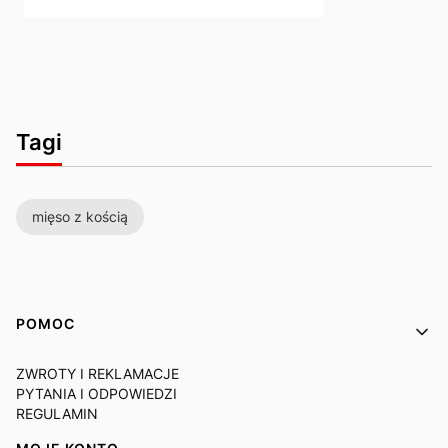
Tagi
mięso z kością
Linki w stopce
POMOC
ZWROTY I REKLAMACJE
PYTANIA I ODPOWIEDZI
REGULAMIN