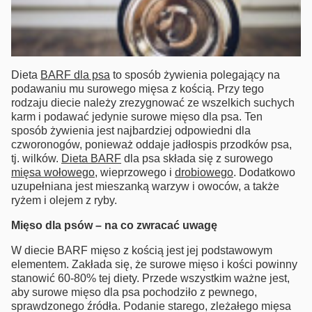
Dieta
BARF dla psa
to sposób żywienia polegający na
podawaniu mu surowego mięsa z kością. Przy tego
rodzaju diecie należy zrezygnować ze wszelkich suchych
karm i podawać jedynie surowe mięso dla psa. Ten
sposób żywienia jest najbardziej odpowiedni dla
czworonogów, ponieważ oddaje jadłospis przodków psa,
tj. wilków.
Dieta BARF
dla psa składa się z surowego
mięsa wołowego
, wieprzowego i
drobiowego
. Dodatkowo
uzupełniana jest mieszanką warzyw i owoców, a także
ryżem i olejem z ryby.
Mięso dla psów
– na co zwracać uwagę
W diecie BARF mięso z kością jest jej podstawowym
elementem. Zakłada się, że surowe mięso i kości powinny
stanowić 60-80% tej diety. Przede wszystkim ważne jest,
aby surowe mięso dla psa pochodziło z pewnego,
sprawdzonego źródła. Podanie starego, zleżałego mięsa