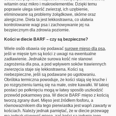
witamin oraz mikro i makroelementów. Dzięki temu
poprawie ulega sierść zwierząt, ich uzębienie,
eliminowane są problemy żołądkowe, skórne oraz
alergiczne. Dieta ta jest lekkostrawna, co ułatwia
kontrolowanie wagi psa i zachowywanie jej na
bezpiecznym dla zdrowia poziomie.
Kości w diecie BARF – czy są bezpieczne?
Wiele osób obawia się podawać
surowe mięso dla psa
,
jeśli w mięsie tym są kości z uwagi na ewentualne
zadławienie. Jednakże surowa kość nie stanowi
zagrożenia dla psa, a pod wpływem soków trawiennych
zwierzęcia staje się lekkostrawna. Kości są
niebezpieczne, jeśli są podawane po ugotowaniu.
Obróbka termiczna powoduje, że kości stają się kruche i
po rozgryzieniu łamią się na małe, ostre kawałki. W takiej
postaci po połknięciu mogą w łatwy sposób uszkodzić
przewód pokarmowy psa. W diecie BARF mięso z kością
tworzą zgrany duet. Mięso jest źródłem fosforu, a
równoważnikiem dla tego pierwiastka jest wapń zawarty w
kościach. Należy jednak pamiętać, że w diecie przewagę
ma jednak stanowić mięso, zaś kości są jedynie jego