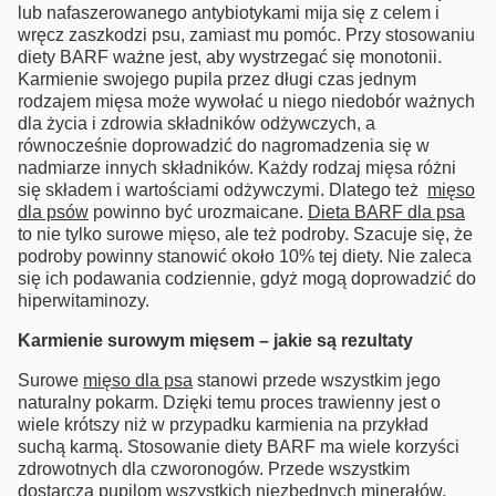
lub nafaszerowanego antybiotykami mija się z celem i
wręcz zaszkodzi psu, zamiast mu pomóc. Przy stosowaniu
diety BARF ważne jest, aby wystrzegać się monotonii.
Karmienie swojego pupila przez długi czas jednym
rodzajem mięsa może wywołać u niego niedobór ważnych
dla życia i zdrowia składników odżywczych, a
równocześnie doprowadzić do nagromadzenia się w
nadmiarze innych składników. Każdy rodzaj mięsa różni
się składem i wartościami odżywczymi. Dlatego też
mięso
dla psów
powinno być urozmaicane.
Dieta BARF dla psa
to nie tylko surowe mięso, ale też podroby. Szacuje się, że
podroby powinny stanowić około 10% tej diety. Nie zaleca
się ich podawania codziennie, gdyż mogą doprowadzić do
hiperwitaminozy.
Karmienie surowym mięsem – jakie są rezultaty
Surowe
mięso dla psa
stanowi przede wszystkim jego
naturalny pokarm. Dzięki temu proces trawienny jest o
wiele krótszy niż w przypadku karmienia na przykład
suchą karmą. Stosowanie diety BARF ma wiele korzyści
zdrowotnych dla czworonogów. Przede wszystkim
dostarcza pupilom wszystkich niezbędnych minerałów,