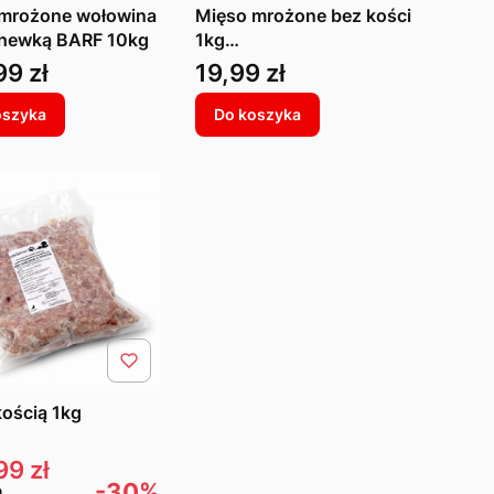
mrożone wołowina
Mięso mrożone bez kości
hewką BARF 10kg
1kg
wołowina/serca/marchew
a
Cena
99 zł
19,99 zł
ka
oszyka
Do koszyka
kością 1kg
a promocyjna
99 zł
a
-30%