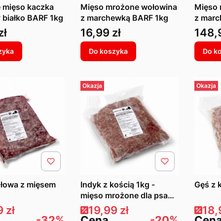
 mięso kaczka
Mięso mrożone wołowina
Mięso 
 białko BARF 1kg
z marchewką BARF 1kg
z marc
Cena
Cen
zł
16,99 zł
148,
zyka
Do koszyka
Do k
Okazja
Okazja
ołowa z mięsem
Indyk z kością 1kg -
Gęś z 
mięso mrożone dla psa
BARF
 promocyjna
Cena promocyjna
Cen
 zł
19,99 zł
18,
-32%
Cena
-20%
Cen