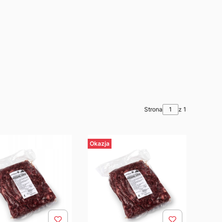
Strona
z 1
Okazja