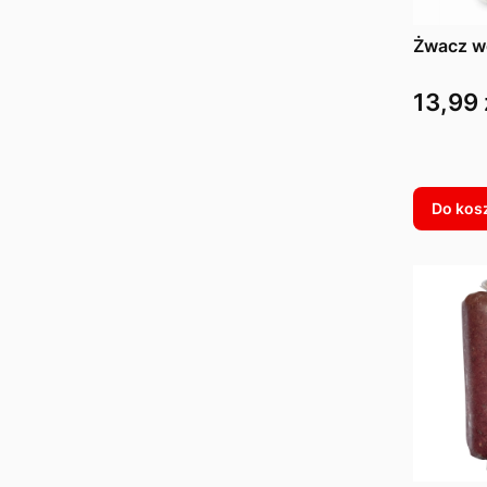
Żwacz w
Cena
13,99 
Do kos