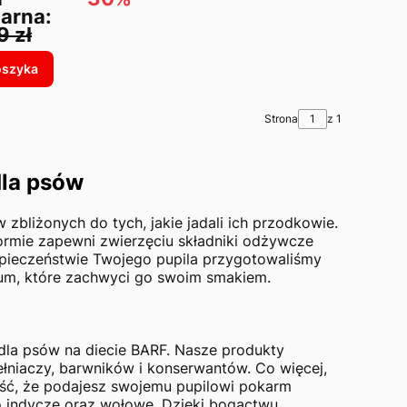
larna:
9 zł
oszyka
Strona
z 1
dla psów
iżonych do tych, jakie jadali ich przodkowie.
ormie zapewni zwierzęciu składniki odżywcze
zpieczeństwie Twojego pupila przygotowaliśmy
um, które zachwyci go swoim smakiem.
la psów na diecie BARF. Nasze produkty
niaczy, barwników i konserwantów. Co więcej,
ość, że podajesz swojemu pupilowi pokarm
o indycze oraz wołowe. Dzięki bogactwu