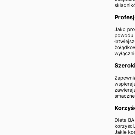
składnik
Profesj
Jako pro
powodu k
łatwiejs
żołądkow
wyłączni
Szerok
Zapewnia
wspieraj
zawieraj
smaczne 
Korzyś
Dieta BA
korzyści
Jakie ko