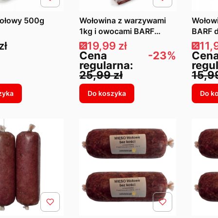
ołowy 500g
Wołowina z warzywami
Wołowi
1kg i owocami BARF
BARF d
Premium
Cena promocyjna
Cen
zł
19,99 zł
11,
Cena
-23%
Cen
regularna:
regu
25,99 zł
15,99
zyka
Do koszyka
Do k