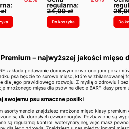
rna:
regularna:
regu
zł
24,99 zł
26,9
zyka
Do koszyka
Do k
Premium – najwyższej jakości mięso 
RF zakłada podawanie domowym czworonogom pokarmów zbl
dku psa będzie to surowe mięso, które w zbilansowanej f
e dla jego prawidłowego rozwoju. Z myślą o zdrowiu i be
ję mrożonego mięsa dla psów na diecie BARF klasy premi
j swojemu psu smaczne posiłki
 asortymencie znajdziesz mrożone mięso klasy premium d
zone są dla dorosłych czworonogów. Pozbawione są wypeł
e są regularnej kontroli weterynaryjnej, więc masz pewn
ny dla jego zdrowia. Znajdziesz u nas między innymi mięs