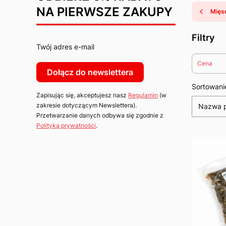
NA PIERWSZE ZAKUPY
Mięs
Filtry
Twój adres e-mail
Cena
Dołącz do newslettera
Koniec fi
Lista
Sortowani
Zapisując się, akceptujesz nasz
Regulamin
(w
zakresie dotyczącym Newslettera).
Nazwa p
Przetwarzanie danych odbywa się zgodnie z
Polityką prywatności
.